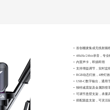
• 首创棚麦集成无线射频
• 48kHz/24bit
录音，专业
•
内置声卡，即插即用
•
支持增益调节，实时监
• RGB
动态灯效，
4
种灯效
• USB-C
数字输出，通用
•
独特减震架及金属防喷
•
可调节悬臂支架，承重
• 搭配圆盘支架，可灵活