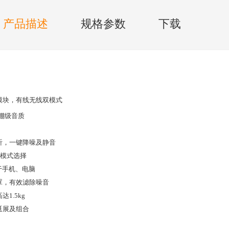
产品描述
规格参数
下载
模块，有线无线双模式
棚级音质
听，一键降噪及静音
模式选择
于手机、电脑
罩，有效滤除噪音
高达
1.5kg
延展及组合